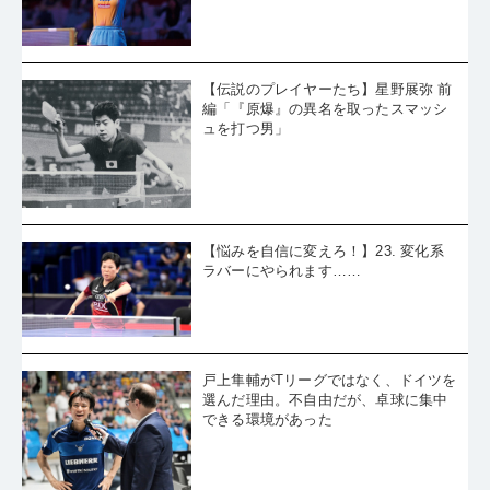
【伝説のプレイヤーたち】星野展弥 前
編「『原爆』の異名を取ったスマッシ
ュを打つ男」
【悩みを自信に変えろ！】23. 変化系
ラバーにやられます……
戸上隼輔がTリーグではなく、ドイツを
選んだ理由。不自由だが、卓球に集中
できる環境があった