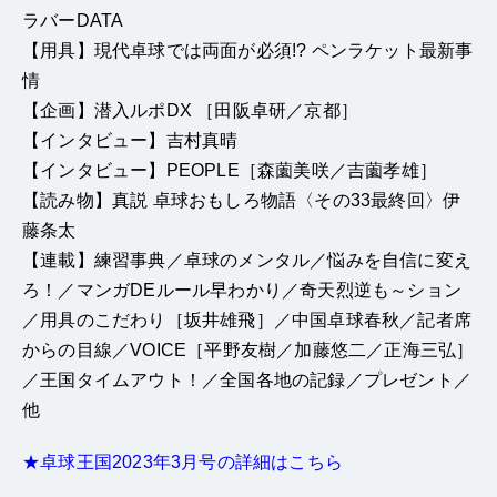
ラバーDATA
【用具】現代卓球では両面が必須!? ペンラケット最新事
情
【企画】潜入ルポDX ［田阪卓研／京都］
【インタビュー】吉村真晴
【インタビュー】PEOPLE［森薗美咲／吉薗孝雄］
【読み物】真説 卓球おもしろ物語〈その33最終回〉伊
藤条太
【連載】練習事典／卓球のメンタル／悩みを自信に変え
ろ！／マンガDEルール早わかり／奇天烈逆も～ション
／用具のこだわり［坂井雄飛］／中国卓球春秋／記者席
からの目線／VOICE［平野友樹／加藤悠二／正海三弘］
／王国タイムアウト！／全国各地の記録／プレゼント／
他
★卓球王国2023年3月号の詳細はこちら