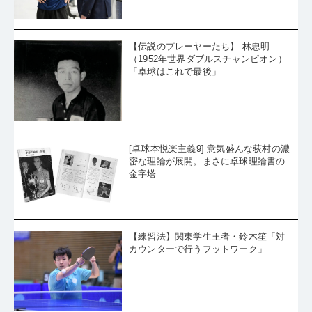
【伝説のプレーヤーたち】 林忠明
（1952年世界ダブルスチャンピオン）
「卓球はこれで最後」
[卓球本悦楽主義9] 意気盛んな荻村の濃
密な理論が展開。まさに卓球理論書の
金字塔
【練習法】関東学生王者・鈴木笙「対
カウンターで行うフットワーク」