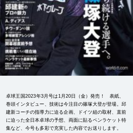
卓球王国2023年3月号は1月20日（金）発売！ 表紙、
巻頭インタビュー、技術は今注目の篠塚大登が登場。邱
建新コーチの指導力に迫る企画、ドイツ組の取材、直前
に迫った全日本卓球の予想、両面に貼るペンラケット特
集など、今号も多彩で充実した内容でお送りします。