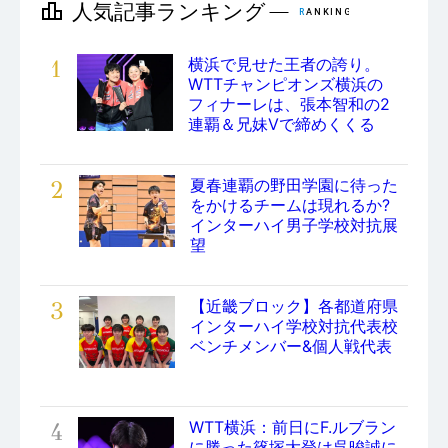
1
横浜で見せた王者の誇り。
WTTチャンピオンズ横浜の
フィナーレは、張本智和の2
連覇＆兄妹Vで締めくくる
2
夏春連覇の野田学園に待った
をかけるチームは現れるか?
インターハイ男子学校対抗展
望
3
【近畿ブロック】各都道府県
インターハイ学校対抗代表校
ベンチメンバー&個人戦代表
4
WTT横浜：前日にF.ルブラン
に勝った篠塚大登は呉晙誠に