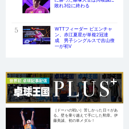
敗れ3位に終わる
5
WTTフィーダー ビエンチャ
ン、赤江夏星が単複2冠達
成 男子シングルスで吉山僚
一が初V
［ドーハの戦い］苦しかった日々があ
る。壁を乗り越えて手にした勲章。伊
藤美誠、初の単メダル！