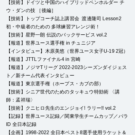
【技術】ドイツと中国のハイブリッドペンホルダー チ
ウ・ダンの技 ［後編］
【技術】トップコーチ誌上講習会 渡邊隆司 Lesson2
初・中級者のための 多球練習アレンジ術！
【技術】星野一朗 伝説のバックサービス vol.2
【報道】世界ユース選手権 in チュニジア
【インタビュー】木原美悠（世界ユース女子U-19 2冠）
【報道】JTTLファイナル4 in 宮崎
【報道】ノジマTリーグ 2022-2023シーズンダイジェス
ト／新チーム代表インタビュー
【報道】東京選手権（ホープス・カブの部）
【技術】シニア世代のためのタッキュウ特効術 〈講
師：孟祥瑞〉
【技術】クニヒロ先生のエンジョイ! ラリー!! vol.2
【記録】世界ユース記録／関東学生チームカップ／パラ
ID 全日本記録
【企画】1998-2022 全日本ベスト8選手使用ラケット＆