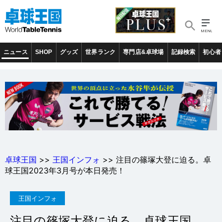
ニュース
SHOP
グッズ
世界ランク
専門店&卓球場
記録検索
初心者
卓球王国
>>
王国インフォ
>> 注目の篠塚大登に迫る。卓
球王国2023年3月号が本日発売！
王国インフォ
注目の篠塚大登に迫る。卓球王国