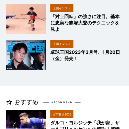
王国インフォ
「対上回転」の強さに注目。基本
に忠実な篠塚大登のテクニックを
見よ
王国インフォ
卓球王国2023年3月号、1月20日
（金）発売！
WTT横浜2026
ダルコ・ヨルジッチ「我が家」ザ
ールブリュッケンへの感謝「感情