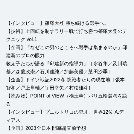
【インタビュー】篠塚大登 勝ち続ける選手へ。
【技術】上回転を制すラリー戦で打ち勝つ篠塚大登のテ
クニック vol.1
【企画】「なぜこの男のところへ選手は集まるのか」邱
建新のプロの眼力
教え子たちが語る『邱建新の指導力』［水谷隼／及川瑞
基／森薗政崇／石川佳純／加藤美優／芝田沙季］
【企画】ドイツ戦記2022冬 挑戦者たちの現在地［張本
智和／戸上隼輔／宇田幸矢／村松雄斗］
【読み物】POINT of VIEW（楊玉華）パリ五輪選考を語
る
【インタビュー】プエルトリコの鬼才、世界12位 A.デ
ィアス
【企画】2023全日本 開幕超直前予想