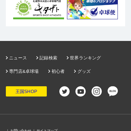
（↑）
（↑）
（→）
（→）
（→）
ビスカリア
［バタフライ］
水谷隼 メジャー - CS
［バタフライ］
スペクトルS1
カールP3V
［VICTAS］
［VICTAS］
特殊素材
水谷隼氏監修の入門用ラケット 「卓球を楽しんでもらえる
表ソフト / 高弾性
粒高 /
ジェット・インパクトNEO
［ヤサカ］
世界中の多くのトップ選手が使用する名品 数あるアリレー
よう、上達を後押ししたい」という思いで、水谷隼氏が監
数々の世界チャンピオンを生み出したTSPスペクトルシリー
操作性重視の変化系粒高ラバー 太く低めの粒形状で、安
ト カーボン搭載ラケットの原型となったラケット。オリジナ
修。打球がスイング方向へ飛びやすく、卓球台へ収まりやす
ズを継承。 スピードと変化に優れ、あらゆる戦型にフィッ
定性が高い。 予想以上の変化に加え、ナックル性の攻撃に
ジェット・インパクトにカラーアッパーを採用した新カラー
ルにこだわり、発売当初からのデザインを可能な限り再現
いことを重視して設計しました。裏ラバー『ロゼナ』と組み
トする表ソフトのスタンダードラバー。
も威力を発揮。 粒高初心者や、攻守を織り交ぜるタイプに
が追加！ 耐久性・安全性に優れ、抜群のグリップ力でフ
し、復刻しました。攻守のバランスに優れたその性能の高さ
合わせれば、水谷氏が推奨す…
ニュース
記録検索
世界ランキング
最適。
ットワークをフルサポート。
は、今もなお世界中の多く…
専門店&卓球場
初心者
グッズ
王国SHOP
（↑）
（↑）
（↑）
（↑）
（↑）
粒高ブレード C
［ニッタク］
モリストSP AX
［ニッタク］
カールP4V
［VICTAS］
フライアットカーボンα
［ニッタク］
衝撃吸収！鉄壁の粒高プレーヤーに 柔らかめの合板で、コ
表ソフト / テンション
粒高 /
ウエーブメダル8
［ミズノ］
特殊素材
ントロール性能に優れる。 相手の強打に対して衝撃を吸収
噛みつく表ソフト！ ドライブやツッツキで噛む感覚を発
カットマン専用の変化系粒高ラバー 『CURL P1V』をベ
｜
お問い合わせ
｜
サイトマップ