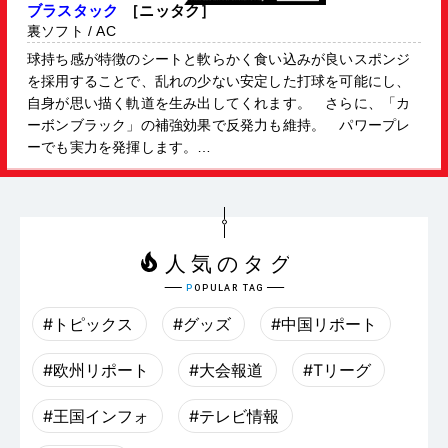
ブラスタック
［ニッタク］
裏ソフト / AC
球持ち感が特徴のシートと軟らかく食い込みが良いスポンジ
を採用することで、乱れの少ない安定した打球を可能にし、
自身が思い描く軌道を生み出してくれます。 さらに、「カ
ーボンブラック」の補強効果で反発力も維持。 パワープレ
ーでも実力を発揮します。…
（↑）
（→）
（→）
（→）
（↑）
#トピックス
#グッズ
#中国リポート
モリストSP
カールP1V
樊振東 ALC
樊振東 ALC - CS
レゾライン ビラータ
［VICTAS］
［ニッタク］
［バタフライ］
［バタフライ］
［バタフライ］
表ソフト / テンション
粒高 /
#欧州リポート
#大会報道
#Tリーグ
樊振東選手をはじめ世界中の多くのトップ選手が使用する合
世界中の多くのトップ選手が使用する合板構成 しなやかさ
テンション系表ソフトのロングセラー テンション効果に
変化重視の変化系粒高ラバー CURLシリーズの中で最も高
素早く正確な動きを支える軽量・幅広モデル 『レゾライン
板構成 しなやかさと使いやすさ、そして弾みの良さゆえに
と使いやすさ、そして弾みの良さゆえに攻守のバランスに優
よりスピードボールやナックルボールに抜群の性能を発揮し
く細長い粒形状で、大きな変化幅を誇る最強の粒高。 カッ
ビライト』の足囲（幅）を広めに再設計しました。グリップ
攻守のバランスに優れています。『ビスカリア』仕様の合板
れています。『ビスカリア』仕様の合板構成の性能の高さ
#王国インフォ
#テレビ情報
ます。 MADE IN GERMANY
トや前陣プレーでイレギュラーするほどの切れ味を実現。
力に優れたアウトソール、軽量でしなやかなミッドソール、
構成の性能の高さは、世界で活躍する多くのトップ選手が愛
は、世界で活躍する多くのトップ選手が愛用し、実績を出し