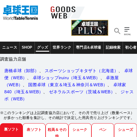
卓球王国
>>
グッズWEB
>>用具売り上げランキング
2026年5月
ランキングの年月を選択：
ニュース
SHOP
グッズ
世界ランク
専門店&卓球場
記録検索
初心者
表示
調査協力店舗
唐橋卓球（卸部）
、
スポーツショップキタザト（北海道）
、
卓球
便（WEB）
、
卓球ショップiruiru（埼玉＆WEB）
、
卓激屋
（WEB）
、
国際卓球（東京＆埼玉＆神奈川＆WEB）
、
卓球家
840（埼玉＆WEB）
、
ゼネラルスポーツ（茨城＆WEB）
、
ジャス
ポ（WEB）
※このランキングは上記調査協力店において、その月で売り上げ（数量ベース）
が多かった順番を集計し、その統計で決定した用具売り上げランキングです。
裏ソフト
表ソフト
粒高＆その
シェーク
ペン
シューズ
他