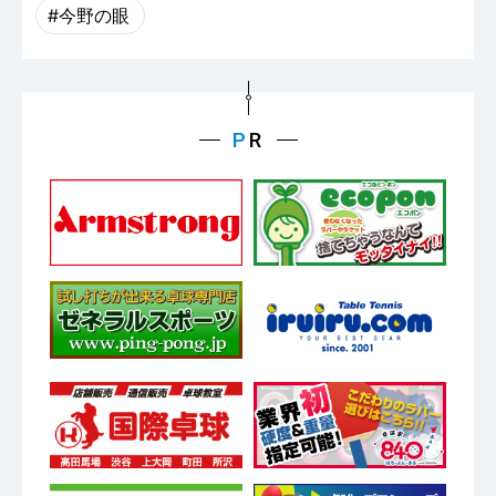
メッシュと補強素材を組み合わせて軽さと強さを両立したア
用し、実績を出し続けてい…
続けていることにより証明さ…
#今野の眼
ッパーを搭載。「素早く…
（↓）
（↑）
（→）
（↑）
（↓）
VO＞102
グラスD.TecS
［VICTAS］
［ティバー］
スワット
樊振東 SUPER ALC - CS
［VICTAS］
［バタフライ］
表ソフト / ハイエナジーテンション
粒高 / ハイテンション粒高
木材7枚
ジェット・インパクトNEO2
［ヤサカ］
しなやかさと高い弾みを両立 アリレート カーボンのしなや
攻撃は最大の防御、超攻撃的なハイエナジーテンション表ソ
D.TecSの技術を粒高にも応用することにより、変幻自在なカ
木を生かすギア 木が生きる打球感 木材の打球感を最大
かさを維持しながら、より高い弾みを実現した「スーパー ア
フト ブロックよりもまず最優先したのは攻撃力。打って
ットやツッツキ・プッシュ・ブロックを可能にする「粒の倒
機能性とコストパフォーマンスに優れたジェット・インパク
限に生かし、広いスイートスポットが特徴。操作性が高く、
リレート カーボン」を搭載。『樊振東 ALC - CS』と振動特
打って打ちまくる表ソフトの完成形。心地良い打球感と球離
れ方と復元力」を実現しました。この粒の持つ力が、大きな
トNEOの新デザインが登場！ 高いクッション性とグリップ
幅広いスタイルにマッチする高性能な7枚合板。 Made in
性をほぼ変えずに、反発特性を高めています。 戦いに挑む
れの良さに加え、粒をヨコ目にして、安定感も兼ね備えた。
変化、そして攻撃力を生み出します。 世界の粒高プレイヤ
力を持ち、コストパフォーマンスに優れたジェット・インパ
China
競技者と電…
テンション系の柔らかめの…
ーを唸らせた、進化…
クトNEOの新デザインです。小さいサイズのラインナップが
増えた事でジュニア選…