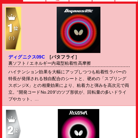
（↑）
ディグニクス09C
［バタフライ］
裏ソフト / エネルギー内蔵型粘着性高摩擦
ハイテンション効果を大幅にアップしつつも粘着性ラバーの
特長が発揮される独自配合のシートと、硬めの「スプリング
スポンジX」との相乗効果により、粘着力と弾みを高次元で両
立。“開発コードNo.209”のツブ形状が、回転量の多いドライ
ブやカット、…