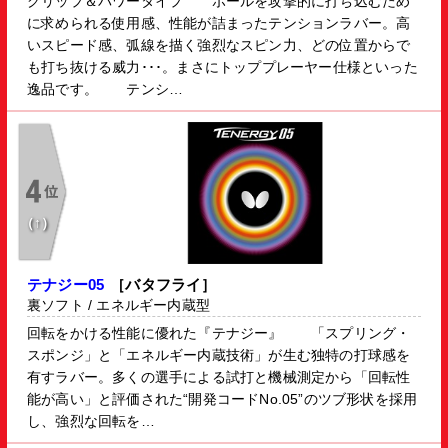
グリップ＆パワータイプ ボールを攻撃的に打ち込むため
に求められる使用感、性能が詰まったテンションラバー。高
いスピード感、弧線を描く強烈なスピン力、どの位置からで
も打ち抜ける威力･･･。まさにトッププレーヤー仕様といった
逸品です。 テンシ…
（↑）
テナジー05
［バタフライ］
裏ソフト / エネルギー内蔵型
回転をかける性能に優れた『テナジー』 「スプリング・
スポンジ」と「エネルギー内蔵技術」が生む独特の打球感を
有すラバー。多くの選手による試打と機械測定から「回転性
能が高い」と評価された“開発コードNo.05”のツブ形状を採用
し、強烈な回転を…