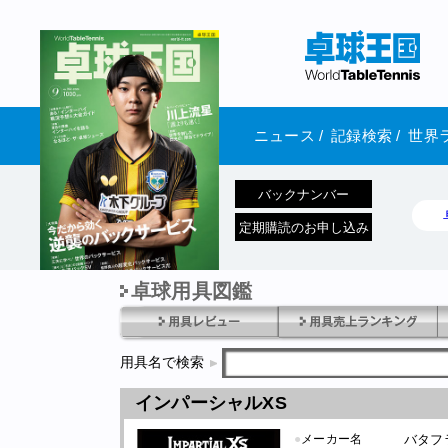
ニュース
/
記録検索
/
世界
バックナンバー
定期購読のお申し込み
卓球用具図鑑
1970年1月01日 発売
用具名で検索
インパーシャルXS
●
メーカー名
バタフ