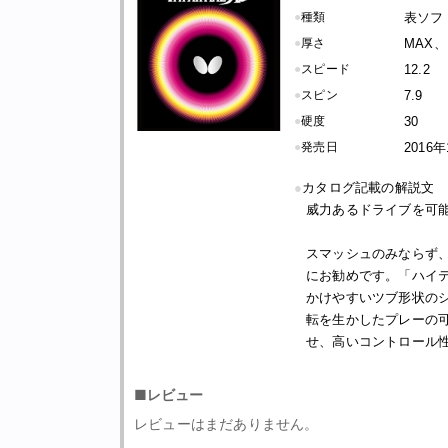
●
種類
表ソフ
●
厚さ
MAX
●
スピード
12.2
●
スピン
7.9
●
硬度
30
●
発売日
2016
●
カタログ記載の解説文
威力あるドライブを可
スマッシュのみならず
にお勧めです。「ハイ
かけやすいツブ形状の
転を生かしたプレーの
せ、高いコントロール
■レビュー
レビューはまだありません。