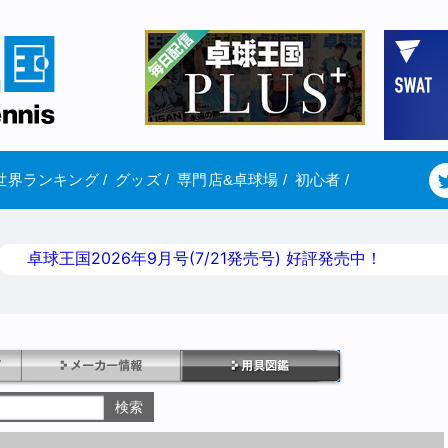
世界ランキング
/
グッズ
/
専門店&卓球場
/
初心者
/
卓球王国2026年9月号(7/21発売号) 好評発売中！