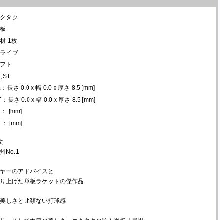
コクタク
単板
材 1枚
ドライブ
ソフト
L,ST
L：長さ 0.0 x 幅 0.0 x 厚さ 8.5 [mm]
T：長さ 0.0 x 幅 0.0 x 厚さ 8.5 [mm]
L： [mm]
T： [mm]
文
No.1
ヤーのアドバイスと
り上げた単板ラケットの傑作品
美しさと比類ない打球感