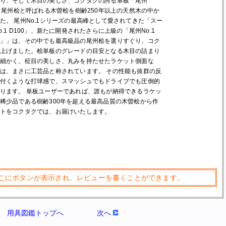
り、そして木目の美しさ、コクタクの誇る単板「尾州
は、尾州桧と呼ばれる木曽桧を樹齢250年以上の天然木の中か
た。 尾州No.1シリーズの最高峰として愛されてきた「スー
.1 D100」、新たに開発されたさらに上級の「尾州No.1
」」は、その中でも最高級品の尾州桧を選りすぐり、コク
上げました。桧単板のグレードの目安となる木目の詰まり
細かく、柾目の美しさ、丸みを持たせたラケット側面な
は、まさに工芸品と称されています。 その性能も抜群の反
付くような打球感で、スマッシュでもドライブでも圧倒的
ります。 単板ユーザーであれば、誰もが納得できるラケッ
稀少品である樹齢300年を超える最高品質の木曽桧から作
トをコクタクでは、お届けいたします。
こにボタンが表示され、レビューを書くことができます。
用具図鑑トップへ
次へ