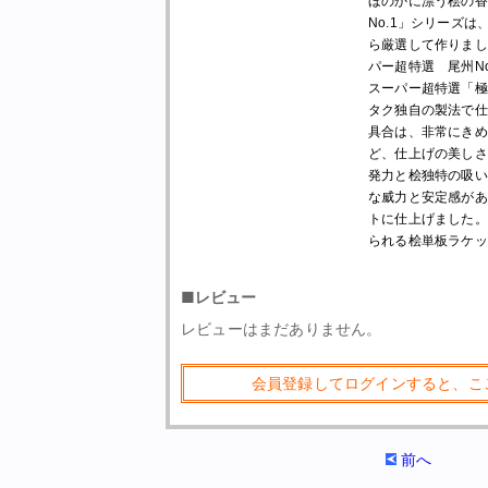
ほのかに漂う桧の香
No.1」シリーズ
ら厳選して作りまし
パー超特選 尾州No
スーパー超特選「極
タク独自の製法で仕
具合は、非常にきめ
ど、仕上げの美しさ
発力と桧独特の吸い
な威力と安定感があ
トに仕上げました。
られる桧単板ラケッ
■レビュー
レビューはまだありません。
会員登録してログインすると、こ
前へ