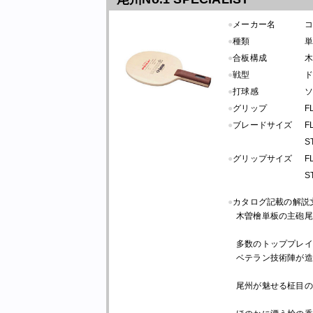
●
メーカー名
●
種類
●
合板構成
木
●
戦型
●
打球感
●
グリップ
F
●
ブレードサイズ
F
S
●
グリップサイズ
F
S
●
カタログ記載の解説
木曽檜単板の主砲尾州
多数のトッププレイ
ベテラン技術陣が造
尾州が魅せる柾目の