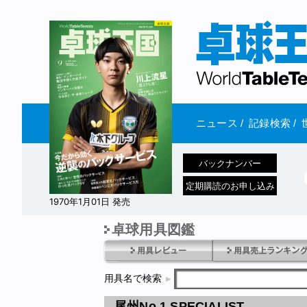
ニュース
/
記録検索
/
バックナンバー
定期購読のお申し込み
1970年1月01日 発売
卓球用具図鑑
用具名で検索
尾州No.1 SPECIALIST