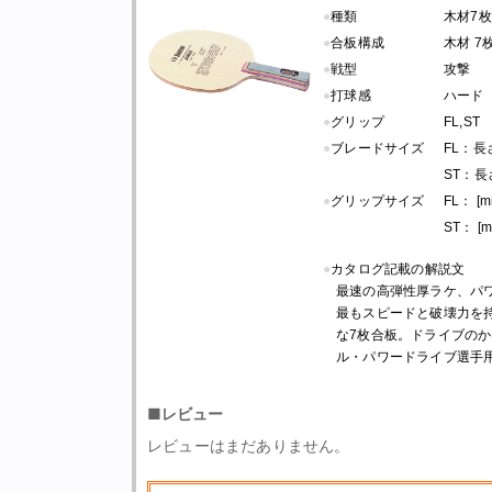
●
種類
木材7枚
●
合板構成
木材 7
●
戦型
攻撃
●
打球感
ハード
●
グリップ
FL,ST
●
ブレードサイズ
FL：長さ 
ST：長さ 
●
グリップサイズ
FL： [m
ST： [m
●
カタログ記載の解説文
最速の高弾性厚ラケ、パ
最もスピードと破壊力を
な7枚合板。ドライブの
ル・パワードライブ選手
■レビュー
レビューはまだありません。