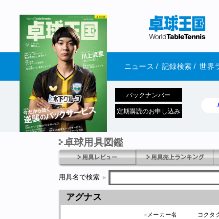
ニュース
/
記録検索
/
世界
バックナンバー
定期購読のお申し込み
卓球用具図鑑
1970年1月01日 発売
用具名で検索
アグナス
●
メーカー名
コクタ