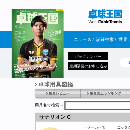
ニュース
/
記録検索
/
世界
バックナンバー
定期購読のお申し込み
卓球用具図鑑
1970年1月01日 発売
用具名で検索
サナリオン C
●
メーカー名
ニッタ