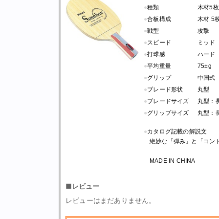
●
種類
木材5枚
●
合板構成
木材 5
●
戦型
攻撃
●
スピード
ミッド
●
打球感
ハード
●
平均重量
75±g
●
グリップ
中国式
●
ブレード形状
丸型
●
ブレードサイズ
丸型：長さ 
●
グリップサイズ
丸型：長さ
●
カタログ記載の解説文
絶妙な「弾み」と「コン
MADE IN CHINA
■レビュー
レビューはまだありません。