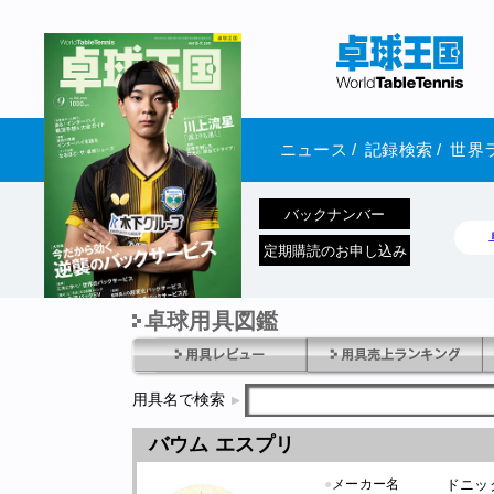
ニュース
/
記録検索
/
世界
バックナンバー
定期購読のお申し込み
卓球用具図鑑
1970年1月01日 発売
用具名で検索
バウム エスプリ
●
メーカー名
ドニッ