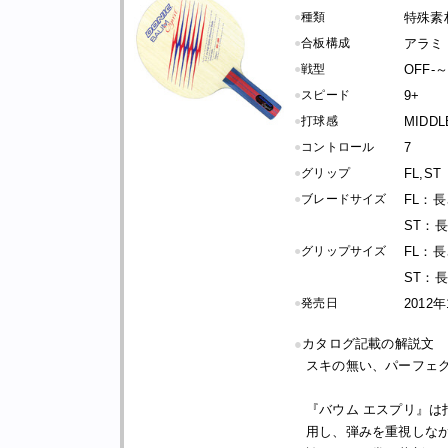
●
種類
特殊素
●
合板構成
アラミ
●
戦型
OFF-
●
スピード
9+
●
打球感
MIDDL
●
コントロール
7
●
グリップ
FL,ST
●
ブレードサイズ
FL：長さ
ST：長さ
●
グリップサイズ
FL：長さ
ST：長さ
●
発売日
2012
●
カタログ記載の解説文
スキの無い、パーフェ
『バウム エスプリ』
用し、弾みを重視しな