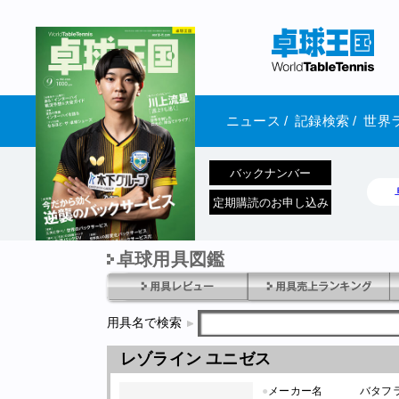
ニュース
/
記録検索
/
世界
バックナンバー
定期購読のお申し込み
卓球用具図鑑
1970年1月01日 発売
用具名で検索
レゾライン ユニゼス
●
メーカー名
バタフ