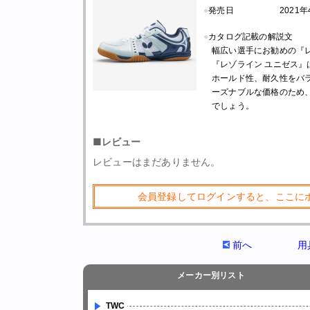
●
発売日
2021
●
カタログ記載の解説文
幅広い選手にお勧めの『
『レゾライン ユニゼス
ホールド性、耐久性をバ
ーズナブルな価格のため
でしょう。
■レビュー
レビューはまだありません。
会員登録してログインすると、ここに
前へ
用
メーカー別リスト
TWC