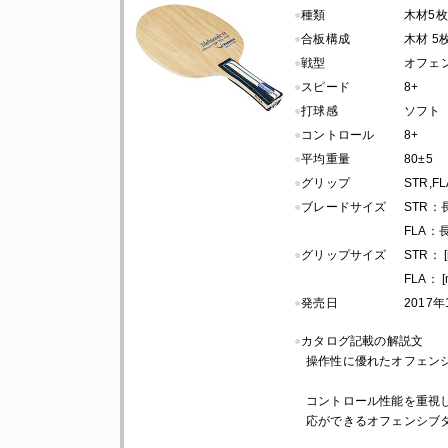
●
種類
木材5枚
●
合板構成
木材 5
●
戦型
オフェ
●
スピード
8+
●
打球感
ソフト
●
コントロール
8+
●
平均重量
80±5
●
グリップ
STR,FL
●
ブレードサイズ
STR：長さ
FLA：長さ
●
グリップサイズ
STR： 
FLA： [
●
発売日
2017
●
カタログ記載の解説文
操作性に優れたオフェン
コントロール性能を重視
応ができるオフェンシブ