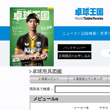
ニュース
/
記録検索
/
世界
バックナンバー
定期購読のお申し込み
卓球用具図鑑
1970年1月01日 発売
用具名で検索
メビュールα
●
メーカー名
ヤサカ