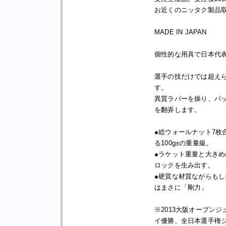
お近くのニッタク製品
MADE IN JAPAN
個性的な用具で日本代
選手の技だけでは超え
す。
異質ラバーを操り、バ
を翻弄します。
●総ウォールナット7枚
る100g±の重量級。
●ラケット重量と大き
ロックを生み出す。
●硬質な材質ながらも
はまさに「剛力」
※2013大阪オープンジ
イ優勝、全日本選手権