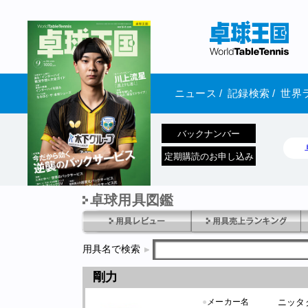
ニュース
/
記録検索
/
世界
バックナンバー
定期購読のお申し込み
卓球用具図鑑
1970年1月01日 発売
用具名で検索
剛力
●
メーカー名
ニッタ