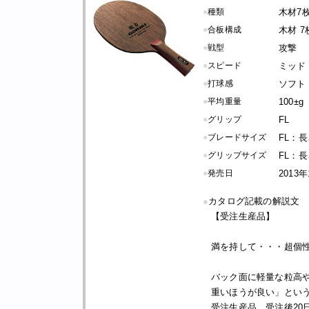
●
種類
木材7
●
合板構成
木材 7
●
戦型
攻撃
●
スピード
ミッド
●
打球感
ソフト
●
平均重量
100±g
●
グリップ
FL
●
ブレードサイズ
FL：長さ
●
グリップサイズ
FL：長さ
●
発売日
2013
●
カタログ記載の解説文
【受注生産品】
満を持して・・・超個
バック面に軽量な粒高
重いほうが良い」とい
受注生産品。受注後20