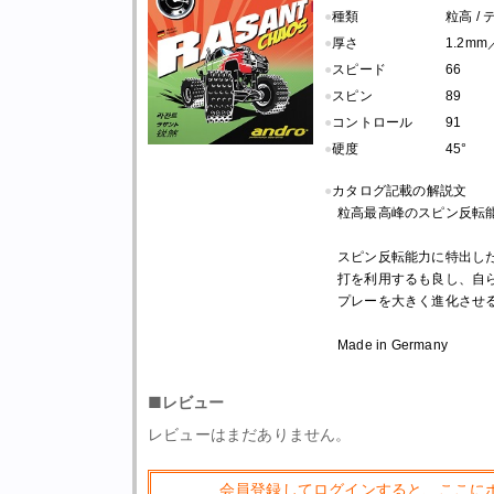
●
種類
粒高 /
●
厚さ
1.2mm
●
スピード
66
●
スピン
89
●
コントロール
91
●
硬度
45°
●
カタログ記載の解説文
粒高最高峰のスピン反転
スピン反転能力に特出し
打を利用するも良し、自
プレーを大きく進化させ
Made in Germany
■レビュー
レビューはまだありません。
会員登録してログインすると、ここに