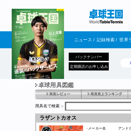
ニュース
/
記録検索
/
世界
バックナンバー
定期購読のお申し込み
卓球用具図鑑
1970年1月01日 発売
用具名で検索
ラザントカオス
●
メーカー名
アンド