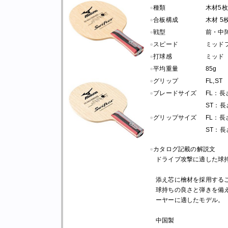
●
種類
木材5枚
●
合板構成
木材 5
●
戦型
前・中
●
スピード
ミッド
●
打球感
ミッド
●
平均重量
85g
●
グリップ
FL,ST
●
ブレードサイズ
FL：長さ 
ST：長さ 
●
グリップサイズ
FL：長さ 
ST：長さ 
●
カタログ記載の解説文
ドライブ攻撃に適した球
添え芯に檜材を採用する
球持ちの良さと弾きを備
ーヤーに適したモデル。
中国製