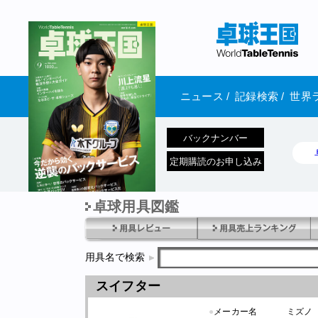
ニュース
/
記録検索
/
世界
バックナンバー
定期購読のお申し込み
卓球用具図鑑
1970年1月01日 発売
用具名で検索
スイフター
●
メーカー名
ミズノ