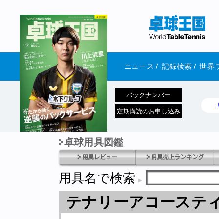
ニュース
/
記録検索
/
世界
バックナンバー
定期購読のお申し込み
卓球用具図鑑
1970年1月01日 発売
用具名で検索
テナリーアコーステ