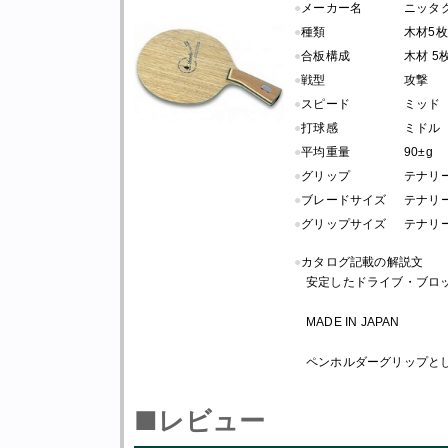
●
メーカー名
ニッタ
●
種類
木材5枚
●
合板構成
木材 5
●
戦型
攻撃
●
スピード
ミッド
●
打球感
ミドル
●
平均重量
90±g
●
グリップ
テナリ
●
ブレードサイズ
テナリー：長
●
グリップサイズ
テナリー：
●
カタログ記載の解説文
安定したドライブ・ブロ
MADE IN JAPAN
ペンホルダーグリップと
■レビュー