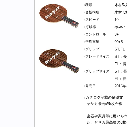
●
種類
木材5
●
合板構成
木材 5
●
スピード
10
●
打球感
ややハ
●
コントロール
8+
●
平均重量
90±5
●
グリップ
ST,FL
●
ブレードサイズ
ST：長さ
FL：長さ
●
グリップサイズ
ST：長さ
FL：長さ
●
発売日
2016
●
カタログ記載の解説文
ヤサカ最高峰5枚合板
楽器や家具等に用いら
た、ヤサカ最高峰の5枚