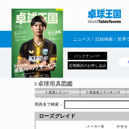
ニュース
/
記録検索
/
世界
バックナンバー
定期購読のお申し込み
卓球用具図鑑
1970年1月01日 発売
用具名で検索
ローズグレイド
●
メーカー名
ヤサカ