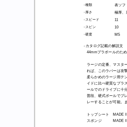
●
種類
表ソフ
●
厚さ
極厚、
●
スピード
11
●
スピン
10
●
硬度
MS
●
カタログ記載の解説文
44mmプラボールのた
ラージの定番、マスタ
れば、このラバーは攻
柔らかめのラージ用テ
イドに比べ硬質なプラス
ールでのドライブに十
普段、硬式ボールでプ
レーすることが可能。
トップシート MADE IN
スポンジ MADE IN 