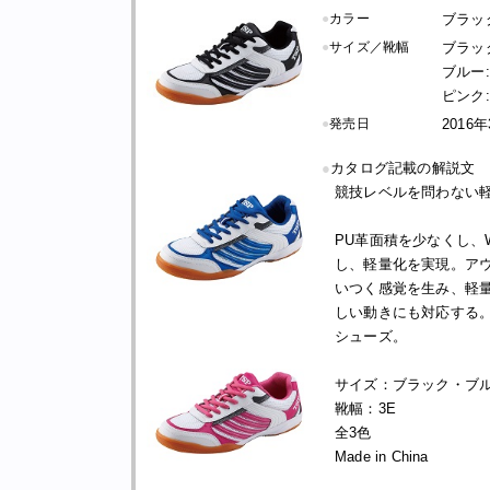
●
カラー
ブラッ
●
サイズ／靴幅
ブラック
ブルー:2
ピンク:2
●
発売日
2016
●
カタログ記載の解説文
競技レベルを問わない
PU革面積を少なくし
し、軽量化を実現。ア
いつく感覚を生み、軽
しい動きにも対応する
シューズ。
サイズ：ブラック・ブルー22
靴幅：3E
全3色
Made in China