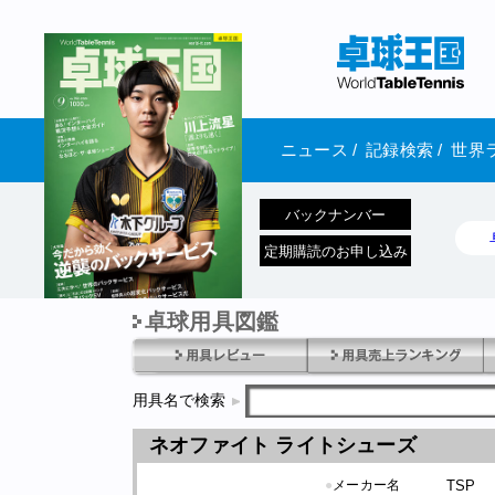
ニュース
/
記録検索
/
世界
バックナンバー
定期購読のお申し込み
卓球用具図鑑
1970年1月01日 発売
用具名で検索
ネオファイト ライトシューズ
●
メーカー名
TSP