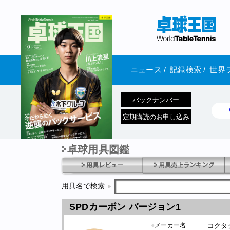
ニュース
/
記録検索
/
世界
バックナンバー
定期購読のお申し込み
卓球用具図鑑
1970年1月01日 発売
用具名で検索
SPDカーボン バージョン1
●
メーカー名
コクタ