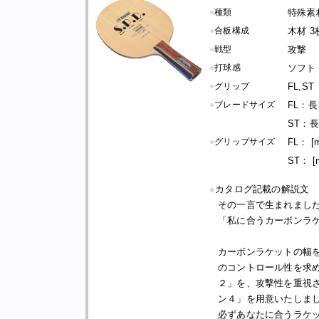
●
種類
特殊素
●
合板構成
木材 3
●
戦型
攻撃
●
打球感
ソフト
●
グリップ
FL,ST
●
ブレードサイズ
FL：長さ
ST：長さ
●
グリップサイズ
FL： [
ST： [
●
カタログ記載の解説文
その一言で生まれまし
「私に合うカーボンラ
カーボンラケットの幅を
のコントロール性を求
２」を、攻撃性を重視
ン４」を用意いたしま
必ずあなたに合うラケ