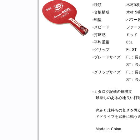
●
種類
木材5枚
●
合板構成
木材 5
●
戦型
パワー
●
スピード
ファー
●
打球感
ミッド
●
平均重量
85±
●
グリップ
FL,ST
●
ブレードサイズ
FL：長さ 
ST：長さ 
●
グリップサイズ
FL：長さ 
ST：長さ 
●
カタログ記載の解説文
球持ちのある心地良い打
弾みと球持ちの良さを両
ドドライブを武器に戦う
Made in China