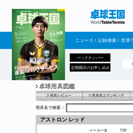
ニュース
/
記録検索
/
世界
バックナンバー
定期購読のお申し込み
卓球用具図鑑
1970年1月01日 発売
用具名で検索
アストロン レッド
●
メーカー名
TSP