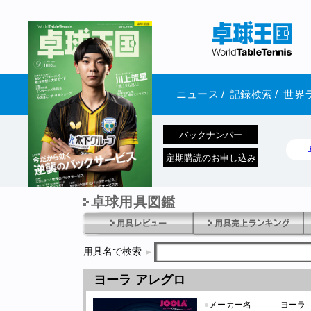
ニュース
/
記録検索
/
世界
バックナンバー
定期購読のお申し込み
卓球用具図鑑
1970年1月01日 発売
用具名で検索
ヨーラ アレグロ
●
メーカー名
ヨーラ