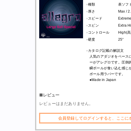
●
種類
表ソフト
●
厚さ
Max / 2
●
スピード
Extrem
●
スピン
Extra 
●
コントロール
High(高
●
硬度
25°
●
カタログ記載の解説文
人気のアダジオをベース
ーがアレグロです。圧倒
瞬ボールが食い込む感じ
ボール用ラバーです。
●Made in Japan
■レビュー
レビューはまだありません。
会員登録してログインすると、ここに