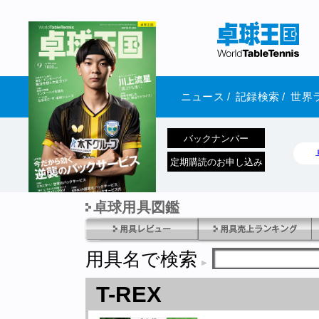
ニュース
/
記録検索
/
世界
バックナンバー
定期購読のお申し込み
卓球用具図鑑
1970年1月01日 発売
用具名で検索
T-REX