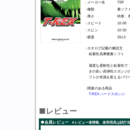
●
メーカー名
TSP
●
種類
裏ソフト
●
厚さ
特厚、
●
スピード
10.00
●
スピン
10.50
●
硬度
35±3
●
カタログ記載の解説文
粘着性高摩擦裏ソフト
適度な柔軟性と粘着性で
きの良い高弾性スポンジ
フトの常識を変えるパワ
●
関連のある商品
T-REX ハードスポンジ
■レビュー
●会員レビュー
※レビュー者情報、使用用具は試打