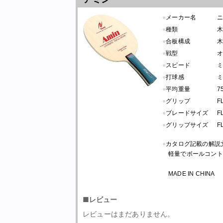
●
メーカー名
●
種類
木
●
合板構成
木
●
戦型
●
スピード
●
打球感
●
平均重量
7
●
グリップ
F
●
ブレードサイズ
F
●
グリップサイズ
F
●
カタログ記載の解説
軽量でボールコント
MADE IN CHINA
■レビュー
レビューはまだありません。