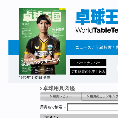
ニュース
/
記録検索
/
バックナンバー
定期購読のお申し込み
1970年1月01日 発売
卓球用具図鑑
用具名で検索
アミン