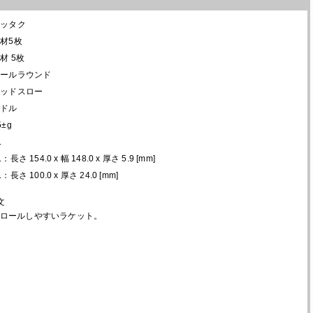
ニッタク
材5枚
材 5枚
オールラウンド
ミッドスロー
ミドル
5±g
L
L：長さ 154.0 x 幅 148.0 x 厚さ 5.9 [mm]
L：長さ 100.0 x 厚さ 24.0 [mm]
文
ロールしやすいラケット。