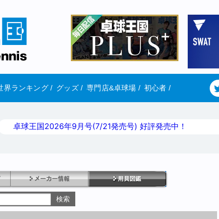
世界ランキング
/
グッズ
/
専門店&卓球場
/
初心者
/
卓球王国2026年9月号(7/21発売号) 好評発売中！