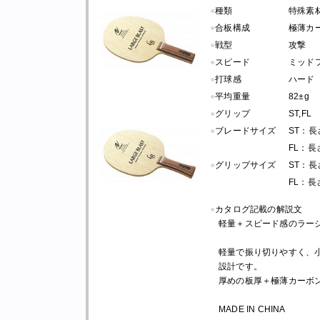
●
種類
特殊素
●
合板構成
極薄カー
●
戦型
攻撃
●
スピード
ミッド
●
打球感
ハード
●
平均重量
82±g
●
グリップ
ST,FL
●
ブレードサイズ
ST：長さ 
FL：長さ 
●
グリップサイズ
ST：長さ 
FL：長さ 
●
カタログ記載の解説文
軽量＋スピード感のラー
軽量で振り切りやすく、
設計です。
厚めの板厚＋極薄カーボ
MADE IN CHINA