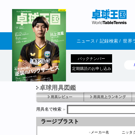
ニュース
/
記録検索
/
世界
バックナンバー
定期購読のお申し込み
卓球用具図鑑
1970年1月01日 発売
用具名で検索
ラージブラスト
●
メーカー名
ニッタ