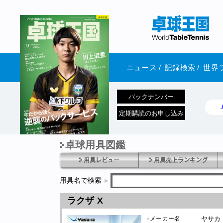
ニュース
/
記録検索
/
世界
バックナンバー
定期購読のお申し込み
卓球用具図鑑
1970年1月01日 発売
用具名で検索
ラクザ X
●
メーカー名
ヤサカ