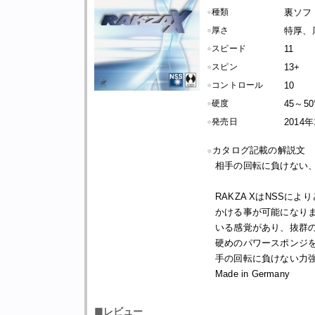
●
種類
裏ソフ
●
厚さ
特厚、
●
スピード
11
●
スピン
13+
●
コントロール
10
●
硬度
45～50
●
発売日
2014
●
カタログ記載の解説文
相手の回転に負けない、
RAKZA XはNSS
かける事が可能になり
いる感覚があり、抜群
硬めのパワースポンジ
手の回転に負けない力
Made in Germany
■レビュー