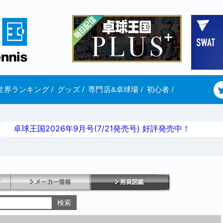
世界ランキング
/
グッズ
/
専門店&卓球場
/
初心者
/
卓球王国2026年9月号(7/21発売号) 好評発売中！