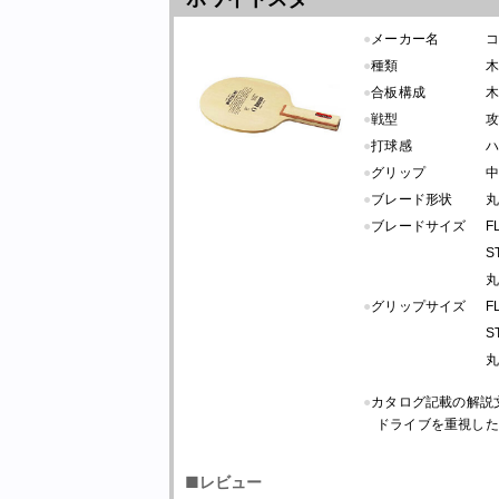
●
メーカー名
●
種類
木
●
合板構成
木
●
戦型
●
打球感
●
グリップ
中
●
ブレード形状
●
ブレードサイズ
F
S
丸
●
グリップサイズ
F
S
丸
●
カタログ記載の解説
ドライブを重視した
■レビュー