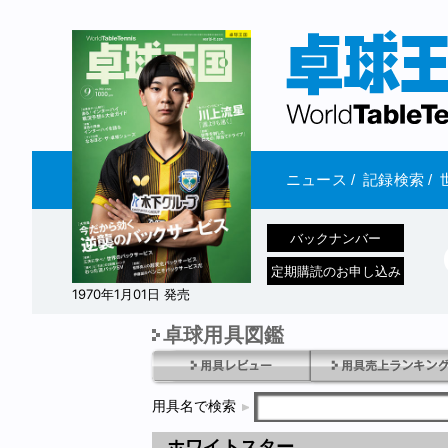
ニュース
/
記録検索
/
バックナンバー
定期購読のお申し込み
1970年1月01日 発売
卓球用具図鑑
用具名で検索
ホワイトスター