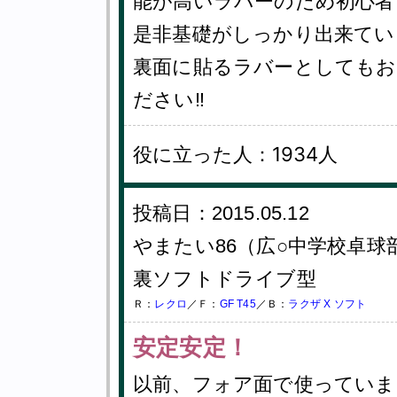
能が高いラバーのため初心者
是非基礎がしっかり出来てい
裏面に貼るラバーとしてもお
ださい‼︎
役に立った人：1934人
投稿日：2015.05.12
やまたい86（広○中学校卓球
裏ソフトドライブ型
Ｒ：
レクロ
／Ｆ：
GF T45
／Ｂ：
ラクザ X ソフト
安定安定！
以前、フォア面で使っていま