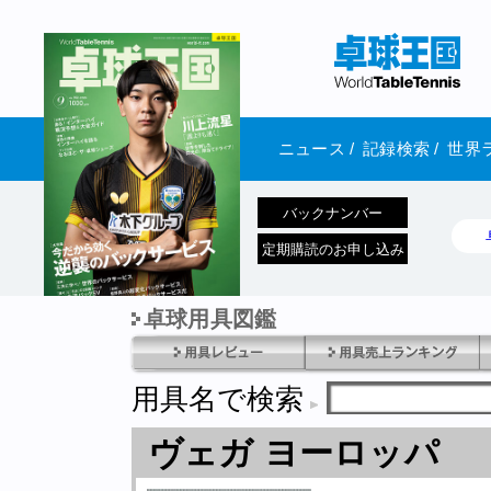
ニュース
/
記録検索
/
世界
バックナンバー
定期購読のお申し込み
卓球用具図鑑
1970年1月01日 発売
用具名で検索
ヴェガ ヨーロッパ