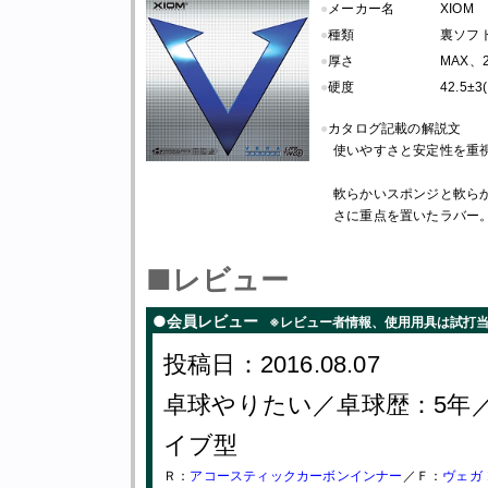
●
メーカー名
XIOM
●
種類
裏ソフト
●
厚さ
MAX、2
●
硬度
42.5±
●
カタログ記載の解説文
使いやすさと安定性を重
軟らかいスポンジと軟ら
さに重点を置いたラバー
■レビュー
●会員レビュー
※レビュー者情報、使用用具は試打
投稿日：2016.08.07
卓球やりたい／卓球歴：5年
イブ型
Ｒ：
アコースティックカーボンインナー
／Ｆ：
ヴェガ