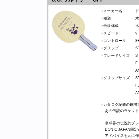
●
メーカー名
●
種類
木
●
合板構成
木
●
スピード
9
●
コントロール
8
●
グリップ
S
●
ブレードサイズ
S
F
A
●
グリップサイズ
S
F
A
●
カタログ記載の解説
あの伝説のラケット
卓球界の伝説的プレイ
DONIC JAPA
アドバイスを元に作