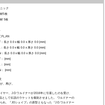
ドニック
材5枚
材 5枚
+
T,FL,AN
T：長さ 0.0 x 幅 0.0 x 厚さ 0.0 [mm]
L：長さ 0.0 x 幅 0.0 x 厚さ 0.0 [mm]
N：長さ 0.0 x 幅 0.0 x 厚さ 0.0 [mm]
T： [mm]
L： [mm]
N： [mm]
文
が、再び。
ヤー、J.O.ワルドナーが2016年に引退したのを受け、
N限定品として伝説のラケットを復刻させました。 ワルドナーの
られ、『JOシェイプ』の原型ともなった『J.O.ワルドナー