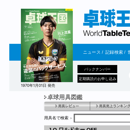
ニュース
/
記録検索
/
バックナンバー
定期購読のお申し込み
1970年1月01日 発売
卓球用具図鑑
用具名で検索
J.O.ワルドナー OFF