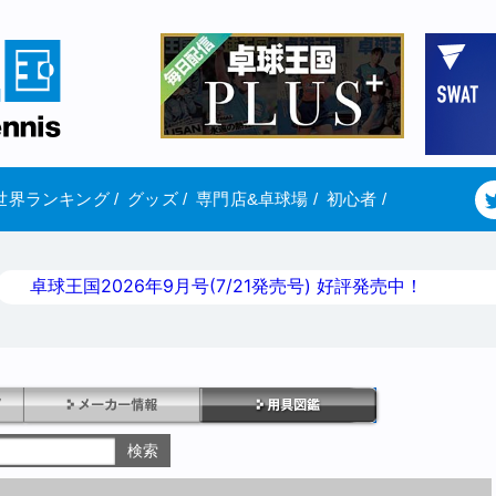
世界ランキング
/
グッズ
/
専門店&卓球場
/
初心者
/
卓球王国2026年9月号(7/21発売号) 好評発売中！