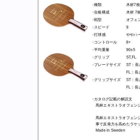
●
種類
木材7枚
●
合板構成
木材 7
●
戦型
オフェ
●
スピード
9
●
打球感
ややハ
●
コントロール
8+
●
平均重量
90±5
●
グリップ
ST,FL
●
ブレードサイズ
ST：長さ 
FL：長さ 
●
グリップサイズ
ST：長さ 
FL：長さ 
●
カタログ記載の解説文
馬林エキストラオフェン
馬林エキストラオフェン
事で反発力を高めたラケ
Made in Sweden