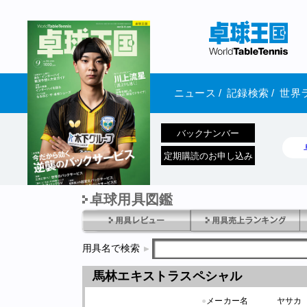
ニュース
/
記録検索
/
世界
バックナンバー
定期購読のお申し込み
卓球用具図鑑
1970年1月01日 発売
用具名で検索
馬林エキストラスペシャル
●
メーカー名
ヤサカ