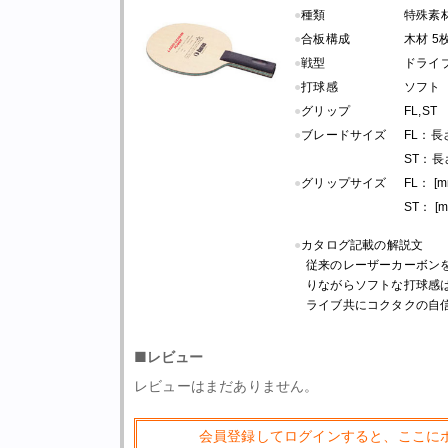
●
種類
特殊素
●
合板構成
木材 5
●
戦型
ドライ
●
打球感
ソフト
●
グリップ
FL,ST
●
ブレードサイズ
FL：長さ 
ST：長さ 
●
グリップサイズ
FL： [m
ST： [m
●
カタログ記載の解説文
従来のレーザーカーボン
りながらソフトな打球感
ライブ共にコクタクの自
■レビュー
レビューはまだありません。
会員登録してログインすると、ここに