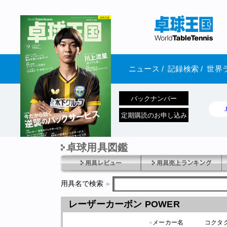
ニュース
/
記録検索
/
世界
バックナンバー
定期購読のお申し込み
卓球用具図鑑
1970年1月01日 発売
用具名で検索
レーザーカーボン POWER
●
メーカー名
コクタ