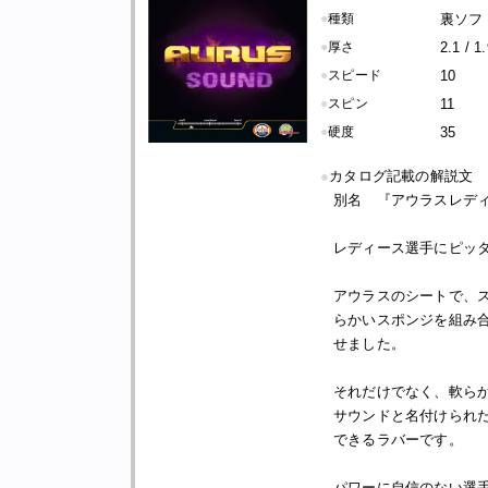
●
種類
裏ソフ
●
厚さ
2.1 / 1.
●
スピード
10
●
スピン
11
●
硬度
35
●
カタログ記載の解説文
別名 『アウラスレデ
レディース選手にピッ
アウラスのシートで、
らかいスポンジを組み
せました。
それだけでなく、軟ら
サウンドと名付けられ
できるラバーです。
パワーに自信のない選