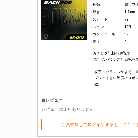
●
種類
裏ソフト
●
厚さ
1.7mm
●
スピード
79
●
スピン
105
●
コントロール
97
●
硬度
45°
●
カタログ記載の解説文
攻守のバランスと回転を
攻守のバランスがよく、
プシートと中硬度のスポ
徴。
■レビュー
レビューはまだありません。
会員登録してログインすると、ここに