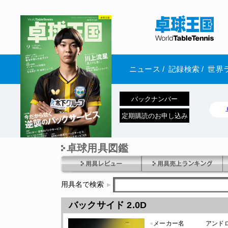
ニュース
/
記録検索
/
世界
バックナンバー
定期購読のお申し込み
卓球用具図鑑
1970年1月01日 発売
用具名で検索
バックサイド 2.0D
●
メーカー名
アンド