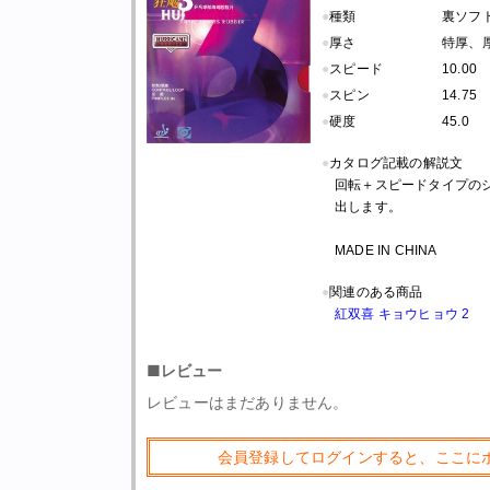
●
種類
裏ソフト
●
厚さ
特厚、
●
スピード
10.00
●
スピン
14.75
●
硬度
45.0
●
カタログ記載の解説文
回転＋スピードタイプの
出します。
MADE IN CHINA
●
関連のある商品
紅双喜 キョウヒョウ 2
■レビュー
レビューはまだありません。
会員登録してログインすると、ここに