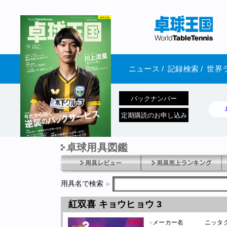
ニュース
/
記録検索
/
世界
バックナンバー
定期購読のお申し込み
卓球用具図鑑
1970年1月01日 発売
用具名で検索
紅双喜 キョウヒョウ 3
●
メーカー名
ニッタ