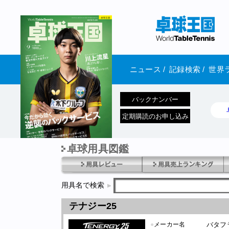
ニュース
/
記録検索
/
世界
バックナンバー
定期購読のお申し込み
卓球用具図鑑
1970年1月01日 発売
用具名で検索
テナジー25
●
メーカー名
バタフ