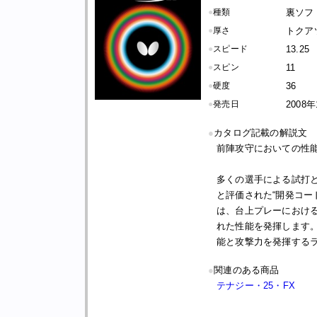
●
種類
裏ソフ
●
厚さ
トクア
●
スピード
13.25
●
スピン
11
●
硬度
36
●
発売日
2008
●
カタログ記載の解説文
前陣攻守においての性
多くの選手による試打
と評価された“開発コード
は、台上プレーにおけ
れた性能を発揮します
能と攻撃力を発揮する
●
関連のある商品
テナジー・25・FX