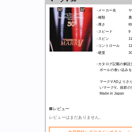
●
メーカー名
●
種類
裏
●
厚さ
●
スピード
9
●
スピン
1
●
コントロール
1
●
硬度
3
●
カタログ記載の解説
ボールの食い込みを
マークV ADより
いマークV。抜群の
Made in Japan
■レビュー
レビューはまだありません。