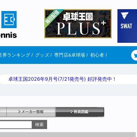
世界ランキング
/
グッズ
/
専門店&卓球場
/
初心者
/
卓球王国2026年9月号(7/21発売号) 好評発売中！