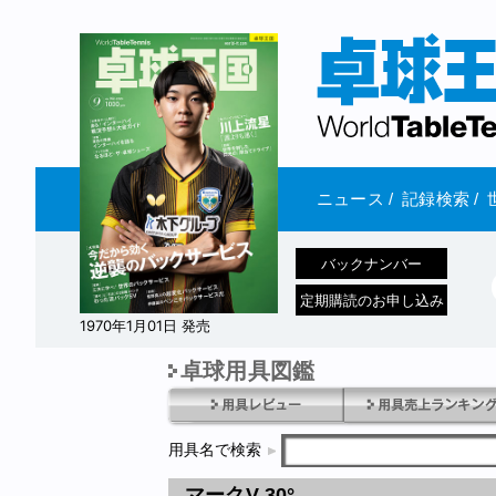
ニュース
/
記録検索
/
バックナンバー
定期購読のお申し込み
1970年1月01日 発売
卓球用具図鑑
用具名で検索
マークV 30°