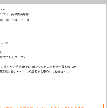
ヤサカ
ソフト / 高弾性高摩擦
特厚、厚、中厚、中、薄
1
1
0～35°
文
最大にしたマークV
さらに軟らかい硬度30°のスポンジを組み合わせた最も軟らか
安定感と使いやすさで初級者でも安心して使えます。