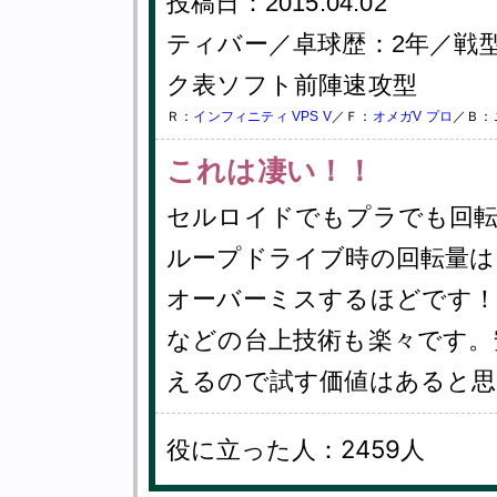
投稿日：2015.04.02
ティバー／卓球歴：2年／戦
ク表ソフト前陣速攻型
Ｒ：
インフィニティ VPS V
／Ｆ：
オメガV プロ
／Ｂ：
これは凄い！！
セルロイドでもプラでも回
ループドライブ時の回転量は
オーバーミスするほどです
などの台上技術も楽々です。
えるので試す価値はあると思
役に立った人：2459人