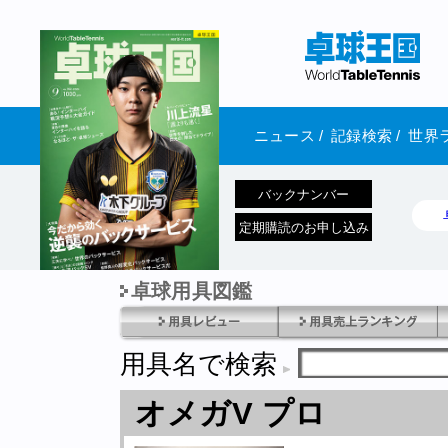
ニュース
/
記録検索
/
世界
バックナンバー
定期購読のお申し込み
卓球用具図鑑
1970年1月01日 発売
用具名で検索
オメガV プロ