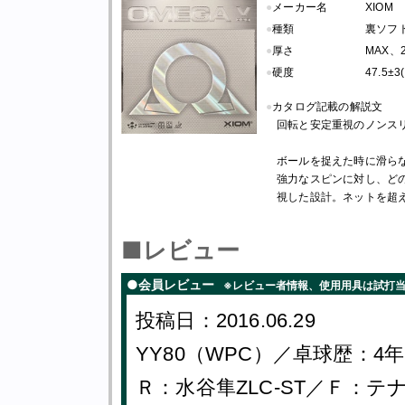
●
メーカー名
XIOM
●
種類
裏ソフト
●
厚さ
MAX、2
●
硬度
47.5±
●
カタログ記載の解説文
回転と安定重視のノンス
ボールを捉えた時に滑ら
強力なスピンに対し、ど
視した設計。ネットを超
■レビュー
●会員レビュー
※レビュー者情報、使用用具は試打
投稿日：2016.06.29
YY80（WPC）／卓球歴：
Ｒ：水谷隼ZLC-ST／Ｆ：テ