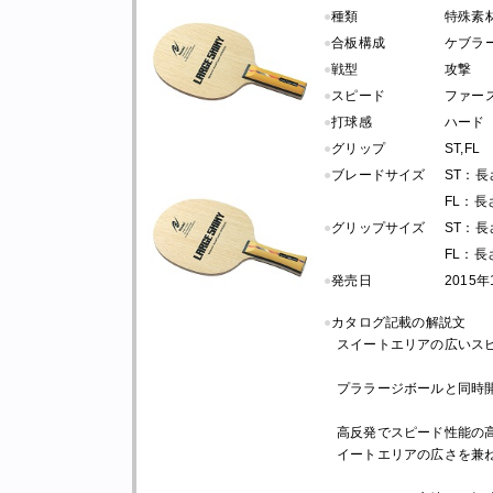
●
種類
特殊素
●
合板構成
ケブラー
●
戦型
攻撃
●
スピード
ファー
●
打球感
ハード
●
グリップ
ST,FL
●
ブレードサイズ
ST：長さ 
FL：長さ 
●
グリップサイズ
ST：長さ 
FL：長さ 
●
発売日
2015
●
カタログ記載の解説文
スイートエリアの広いス
プララージボールと同時
高反発でスピード性能の
イートエリアの広さを兼