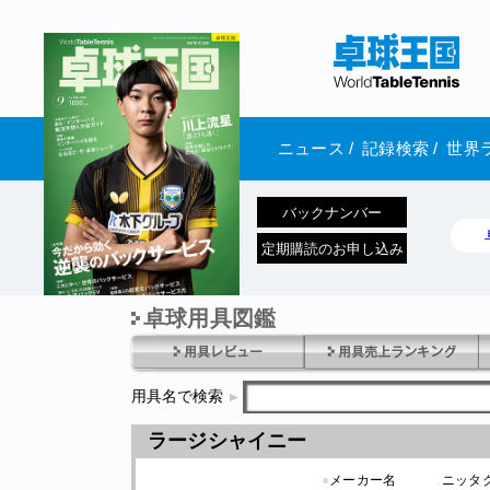
ニュース
/
記録検索
/
世界
バックナンバー
定期購読のお申し込み
卓球用具図鑑
1970年1月01日 発売
用具名で検索
ラージシャイニー
●
メーカー名
ニッタ