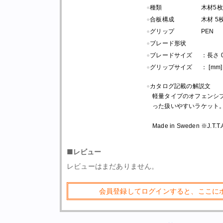
●
種類
木材5枚
●
合板構成
木材 5
●
グリップ
PEN
●
ブレード形状
●
ブレードサイズ
：長さ 0.
●
グリップサイズ
： [mm]
●
カタログ記載の解説文
軽量タイプのオフェンシ
った扱いやすいラケット
Made in Sweden ※J.
■レビュー
レビューはまだありません。
会員登録してログインすると、ここに