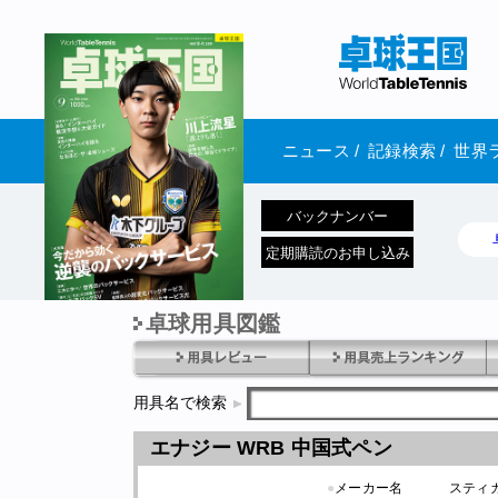
ニュース
/
記録検索
/
世界
バックナンバー
定期購読のお申し込み
卓球用具図鑑
1970年1月01日 発売
用具名で検索
エナジー WRB 中国式ペン
●
メーカー名
スティ