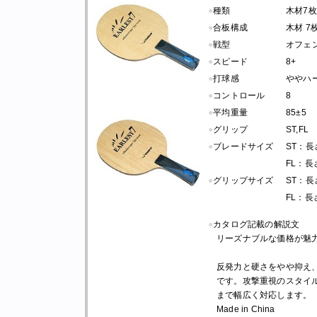
●
種類
木材7枚
●
合板構成
木材 7
●
戦型
オフェ
●
スピード
8+
●
打球感
ややハ
●
コントロール
8
●
平均重量
85±5
●
グリップ
ST,FL
●
ブレードサイズ
ST：長さ 
FL：長さ 
●
グリップサイズ
ST：長さ 
FL：長さ 
●
カタログ記載の解説文
リーズナブルな価格が魅
反発力と硬さをやや抑え
です。攻撃重視のスタイ
まで幅広く対応します。
Made in China