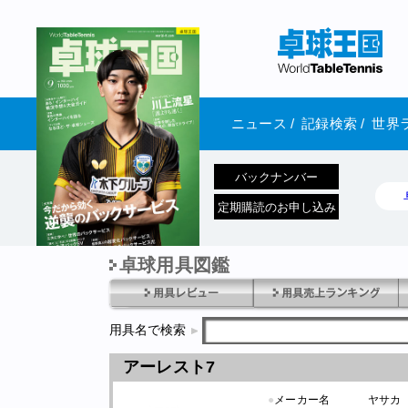
ニュース
/
記録検索
/
世界
バックナンバー
定期購読のお申し込み
卓球用具図鑑
1970年1月01日 発売
用具名で検索
アーレスト7
●
メーカー名
ヤサカ