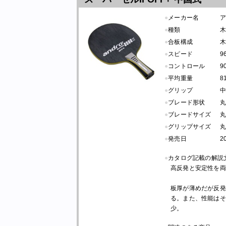
●
メーカー名
●
種類
木
●
合板構成
木
●
スピード
9
●
コントロール
9
●
平均重量
8
●
グリップ
●
ブレード形状
●
ブレードサイズ
丸
●
グリップサイズ
丸
●
発売日
2
●
カタログ記載の解説
高反発と安定性を両
板厚が薄めだが反発
る。また、性能はそ
少。