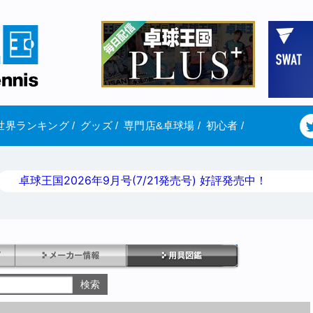
世界ランキング
/
グッズ
/
専門店&卓球場
/
初心者
/
卓球王国2026年9月号(7/21発売号) 好評発売中！