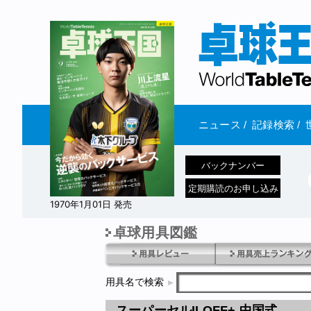
ニュース
/
記録検索
/
バックナンバー
定期購読のお申し込み
1970年1月01日 発売
卓球用具図鑑
用具名で検索
スーパーセルII OFF+ 中国式