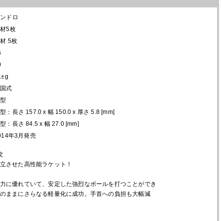
アンドロ
材5枚
材 5枚
6
0
1±g
中国式
丸型
型：長さ 157.0 x 幅 150.0 x 厚さ 5.8 [mm]
型：長さ 84.5 x 幅 27.0 [mm]
014年3月発売
文
立させた高性能ラケット！
力に優れていて、安定した強烈なボールを打つことができ
のままにさらなる軽量化に成功。手首への負担も大幅減