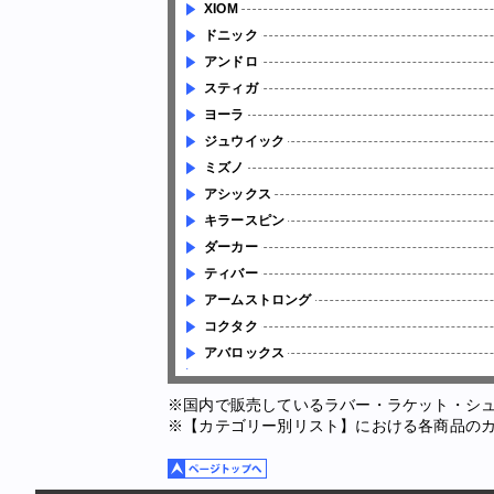
XIOM
ドニック
アンドロ
スティガ
ヨーラ
ジュウイック
ミズノ
アシックス
キラースピン
ダーカー
ティバー
アームストロング
コクタク
アバロックス
※国内で販売しているラバー・ラケット・シ
※【カテゴリー別リスト】における各商品の