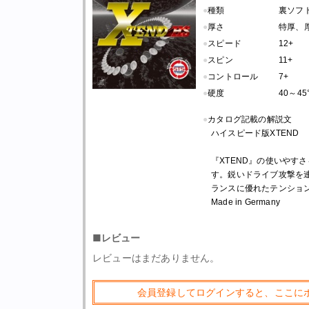
●
種類
裏ソフト
●
厚さ
特厚、
●
スピード
12+
●
スピン
11+
●
コントロール
7+
●
硬度
40～45
●
カタログ記載の解説文
ハイスピード版XTEND
『XTEND』の使いやすさ
す。鋭いドライブ攻撃を
ランスに優れたテンショ
Made in Germany
■レビュー
レビューはまだありません。
会員登録してログインすると、ここに