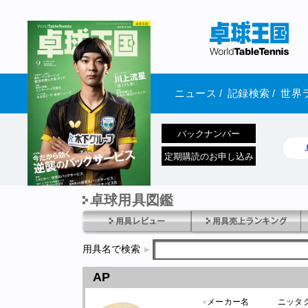
ニュース
/
記録検索
/
世界
バックナンバー
定期購読のお申し込み
卓球用具図鑑
1970年1月01日 発売
用具名で検索
AP
●
メーカー名
ニッタ