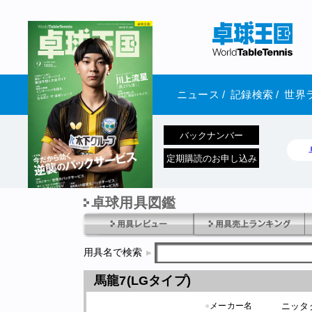
ニュース
/
記録検索
/
世界
バックナンバー
定期購読のお申し込み
卓球用具図鑑
1970年1月01日 発売
用具名で検索
馬龍7(LGタイプ)
●
メーカー名
ニッタ