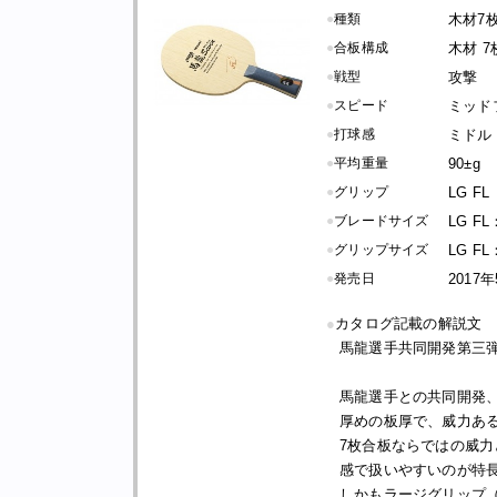
●
種類
木材7
●
合板構成
木材 7
●
戦型
攻撃
●
スピード
ミッド
●
打球感
ミドル
●
平均重量
90±g
●
グリップ
LG FL
●
ブレードサイズ
LG FL
●
グリップサイズ
LG FL
●
発売日
2017
●
カタログ記載の解説文
馬龍選手共同開発第三
馬龍選手との共同開発
厚めの板厚で、威力あ
7枚合板ならではの威
感で扱いやすいのが特
しかもラージグリップ