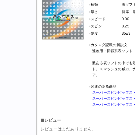
●
種類
表ソフト
●
厚さ
特厚、
●
スピード
9.00
●
スピン
8.25
●
硬度
35±3
●
カタログ記載の解説文
速攻用・回転系表ソフト
数ある表ソフトの中でも
ド。スマッシュの威力、
ア。
●
関連のある商品
スーパースピンピップス・
スーパースピンピップス
スーパースピンピップス・21
■レビュー
レビューはまだありません。