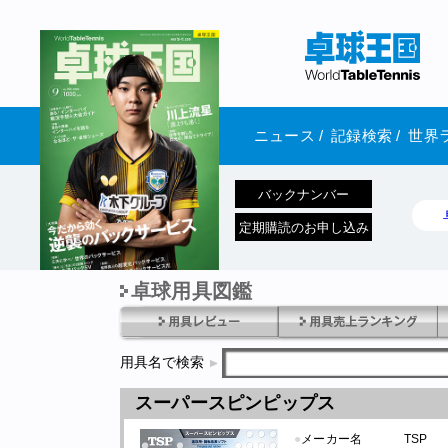
ニュース
/
記録検索
/
世界
バックナンバー
定期購読のお申し込み
卓球用具図鑑
1970年1月01日 発売
用具名で検索
スーパースピンピップス
●
メーカー名
TSP