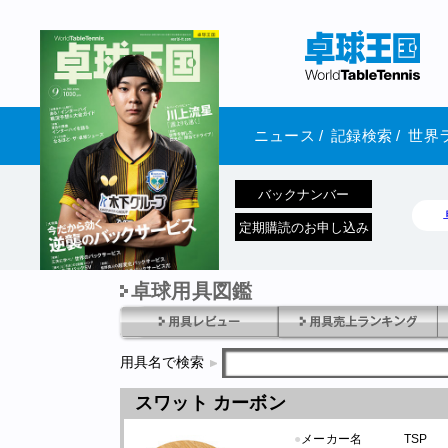
ニュース
/
記録検索
/
世界
バックナンバー
定期購読のお申し込み
卓球用具図鑑
1970年1月01日 発売
用具名で検索
スワット カーボン
●
メーカー名
TSP