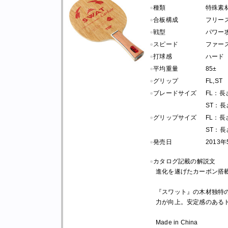
●
種類
特殊素
●
合板構成
フリース
●
戦型
パワー
●
スピード
ファー
●
打球感
ハード
●
平均重量
85±
●
グリップ
FL,ST
●
ブレードサイズ
FL：長さ 
ST：長さ 
●
グリップサイズ
FL：長さ 
ST：長さ 
●
発売日
2013
●
カタログ記載の解説文
進化を遂げたカーボン搭
『スワット』の木材独特
力が向上。安定感のある
Made in China