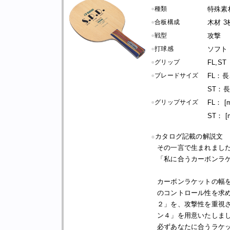
●
種類
特殊素
●
合板構成
木材 3
●
戦型
攻撃
●
打球感
ソフト
●
グリップ
FL,ST
●
ブレードサイズ
FL：長さ
ST：長さ
●
グリップサイズ
FL： [
ST： [
●
カタログ記載の解説文
その一言で生まれまし
「私に合うカーボンラ
カーボンラケットの幅を
のコントロール性を求
２」を、攻撃性を重視
ン４」を用意いたしま
必ずあなたに合うラケ