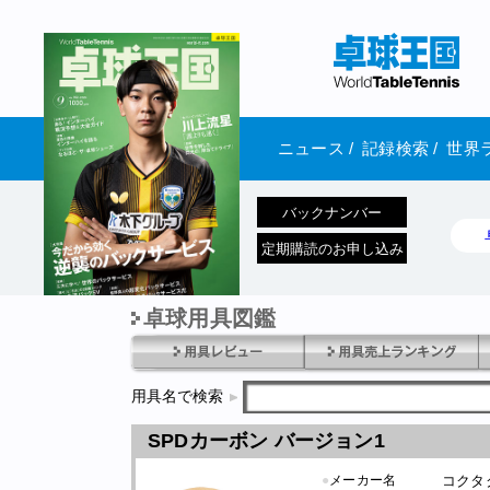
ニュース
/
記録検索
/
世界
バックナンバー
定期購読のお申し込み
卓球用具図鑑
1970年1月01日 発売
用具名で検索
SPDカーボン バージョン1
●
メーカー名
コクタ