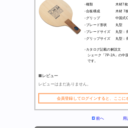
●
種類
木材7枚
●
合板構成
木材 7
●
グリップ
中国式C
●
ブレード形状
丸型
●
ブレードサイズ
丸型：長さ 
●
グリップサイズ
丸型：長さ
●
カタログ記載の解説文
シェーク「7P-2A」の
です。
■レビュー
レビューはまだありません。
会員登録してログインすると、ここに
前へ
用