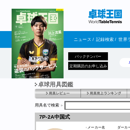
ニュース
/
記録検索
/
世界
バックナンバー
定期購読のお申し込み
卓球用具図鑑
1970年1月01日 発売
用具名で検索
7P-2A中国式
●
メーカー名
ダーカ