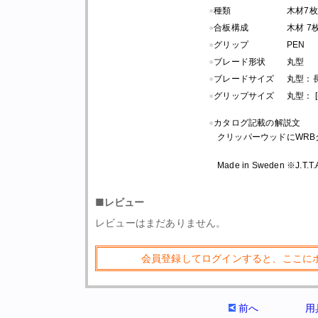
●
種類
木材7枚
●
合板構成
木材 7
●
グリップ
PEN
●
ブレード形状
丸型
●
ブレードサイズ
丸型：長さ 
●
グリップサイズ
丸型： [
●
カタログ記載の解説文
クリッパーウッドにWR
Made in Sweden ※J.
■レビュー
レビューはまだありません。
会員登録してログインすると、ここに
前へ
用