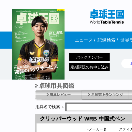
ニュース
/
記録検索
/
世界
バックナンバー
定期購読のお申し込み
卓球用具図鑑
1970年1月01日 発売
用具名で検索
クリッパーウッド WRB 中国式ペン
●
メーカー名
スティ