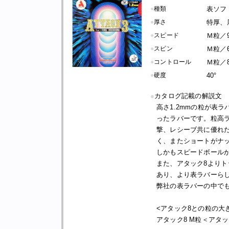
●
種類
表ソフト
●
厚さ
特厚、
●
スピード
Ｍ粒／9
●
スピン
Ｍ粒／6
●
コントロール
Ｍ粒／8
●
硬度
40°
●
カタログ記載の解説文
高さ1.2mmの粒が表
ったラバーです。粒高
撃、レシーブ共に優れ
く、またショートがナ
しかもスピードボール
また、アタック8より
あり、より表ラバーら
弊社の表ラバーの中で
<アタック8との粒の大
アタック8 M粒＜アタッ