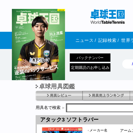
ニュース
/
記録検索
/
世界
バックナンバー
定期購読のお申し込み
卓球用具図鑑
1970年1月01日 発売
用具名で検索
アタック3 ソフトラバー
●
メーカー名
アーム