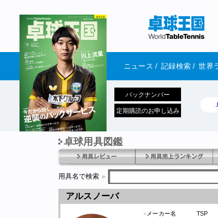
ニュース
/
記録検索
/
世界
バックナンバー
定期購読のお申し込み
卓球用具図鑑
1970年1月01日 発売
用具名で検索
アルスノーバ
●
メーカー名
TSP