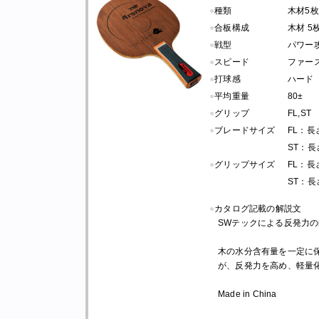
●
種類
木材5枚
●
合板構成
木材 5
●
戦型
パワー
●
スピード
ファー
●
打球感
ハード
●
平均重量
80±
●
グリップ
FL,ST
●
ブレードサイズ
FL：長さ 
ST：長さ 
●
グリップサイズ
FL：長さ 
ST：長さ 
●
カタログ記載の解説文
SWテックによる反発力
木の水分含有量を一定に保つ
が、反発力を高め、軽量
Made in China