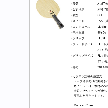
●
種類
木材7枚
●
合板構成
木材 7
●
戦型
OFF
●
スピード
FAST(速
●
コントロール
Mediu
●
平均重量
88±5g
●
グリップ
FL,ST
●
ブレードサイズ
FL：長さ 
ST：長さ 
●
グリップサイズ
FL：長さ 
ST：長さ 
●
発売日
2014
●
カタログ記載の解説文
トップ選手向けに開発され
ネイチャーは、木材のみ
大限に活かした7枚合板
実現したラケットです。
Made in China