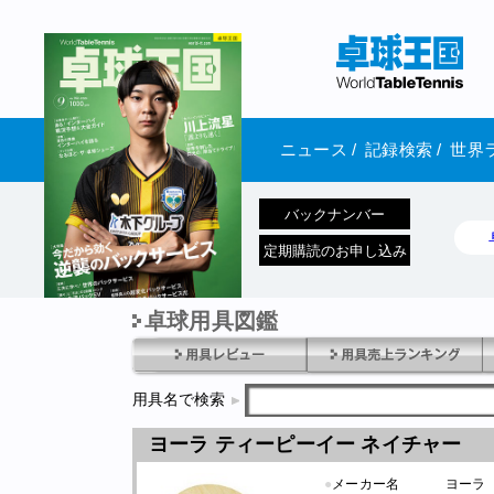
ニュース
/
記録検索
/
世界
バックナンバー
定期購読のお申し込み
卓球用具図鑑
1970年1月01日 発売
用具名で検索
ヨーラ ティーピーイー ネイチャー
●
メーカー名
ヨーラ