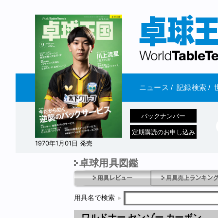
ニュース
/
記録検索
/
バックナンバー
定期購読のお申し込み
1970年1月01日 発売
卓球用具図鑑
用具名で検索
ワルドナー センゾー カーボン