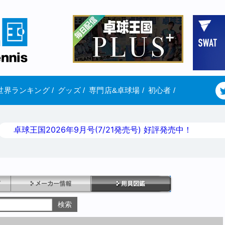
世界ランキング
/
グッズ
/
専門店&卓球場
/
初心者
/
卓球王国2026年9月号(7/21発売号) 好評発売中！