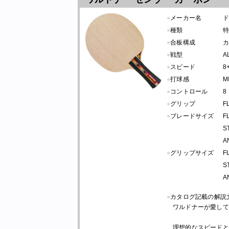
●
メーカー名
●
種類
●
合板構成
カ
●
戦型
A
●
スピード
8
●
打球感
M
●
コントロール
8
●
グリップ
F
●
ブレードサイズ
F
S
A
●
グリップサイズ
F
S
A
●
カタログ記載の解説
ワルドナーが愛して
理想的なスピードと